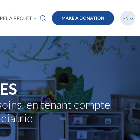
List a
PEL À PROJET
MAKE A DONATION
EN
ÉES
 soins, en tenant compte
diatrie