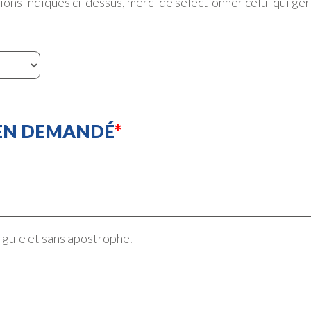
ons indiqués ci-dessus, merci de sélectionner celui qui gér
EN DEMANDÉ
rgule et sans apostrophe.