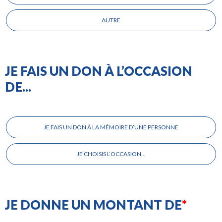
AUTRE
JE FAIS UN DON À L’OCCASION
DE...
Je
fais
JE FAIS UN DON À LA MÉMOIRE D’UNE PERSONNE
un
don
à
JE CHOISIS L’OCCASION...
l’occasion
de...
JE DONNE UN MONTANT DE