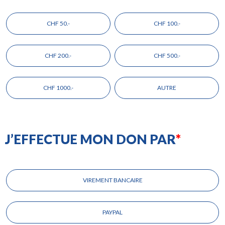
Choisissez
le
CHF 50.-
CHF 100.-
montant
de
votre
CHF 200.-
CHF 500.-
don
CHF 1000.-
AUTRE
J’EFFECTUE MON DON PAR
Choisissez
votre
VIREMENT BANCAIRE
mode
de
paiement
PAYPAL