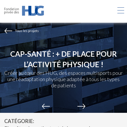
Aller
au
contenu
principal
Tous les projets
CAP-SANTÉ : + DE PLACE POUR
L’ACTIVITÉ PHYSIQUE !
Créer au cœur des HUG, des espaces multisports pour
une réadaptation physique adaptée à tous les types
de patients
CATÉGORIE