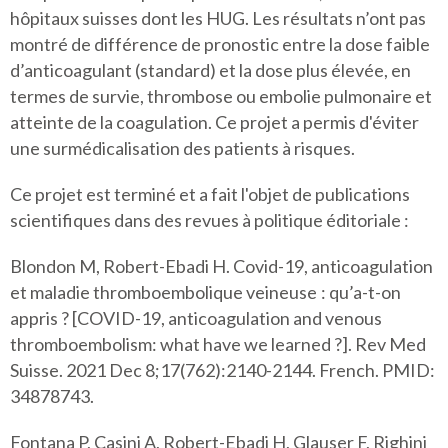
hôpitaux suisses dont les HUG. Les résultats n’ont pas
montré de différence de pronostic entre la dose faible
d’anticoagulant (standard) et la dose plus élevée, en
termes de survie, thrombose ou embolie pulmonaire et
atteinte de la coagulation. Ce projet a permis d'éviter
une surmédicalisation des patients à risques.
Ce projet est terminé et a fait l'objet de publications
scientifiques dans des revues à politique éditoriale :
Blondon M, Robert-Ebadi H. Covid-19, anticoagulation
et maladie thromboembolique veineuse : qu’a-t-on
appris ? [COVID-19, anticoagulation and venous
thromboembolism: what have we learned ?]. Rev Med
Suisse. 2021 Dec 8;17(762):2140-2144. French. PMID:
34878743.
Fontana P, Casini A, Robert-Ebadi H, Glauser F, Righini