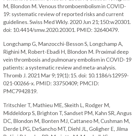
M, Blondon M. Venous thromboembolism in COVID-
19: systematic review of reported risks and current
guidelines. Swiss Med Wkly. 2020 Jun 21;150:w20301.
doi: 10.4414/smw.2020.20301. PMID: 32640479.
Longchamp G, Manzocchi-Besson S, Longchamp A,
Righini M, Robert-Ebadi H, Blondon M. Proximal deep
vein thrombosis and pulmonary embolism in COVID-19
patients: a systematic review and meta-analysis.
Thromb J. 2021 Mar 9;19(1):15. doi: 10.1186/s12959-
021-00266-x. PMID: 33750409; PMCID:
PMC7942819.
Tritschler T, Mathieu ME, Skeith L, Rodger M,
Middeldorp S, Brighton T, Sandset PM, Kahn SR, Angus
DC, Blondon M, Bonten MJ, Cattaneo M, Cushman M,
Derde LPG, DeSancho MT, Diehl JL, Goligher E, Jilma