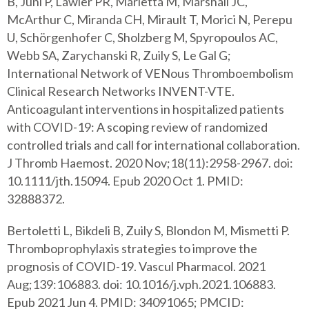
B, Jüni P, Lawler PR, Marietta M, Marshall JC,
McArthur C, Miranda CH, Mirault T, Morici N, Perepu
U, Schörgenhofer C, Sholzberg M, Spyropoulos AC,
Webb SA, Zarychanski R, Zuily S, Le Gal G;
International Network of VENous Thromboembolism
Clinical Research Networks INVENT-VTE.
Anticoagulant interventions in hospitalized patients
with COVID-19: A scoping review of randomized
controlled trials and call for international collaboration.
J Thromb Haemost. 2020 Nov;18(11):2958-2967. doi:
10.1111/jth.15094. Epub 2020 Oct 1. PMID:
32888372.
Bertoletti L, Bikdeli B, Zuily S, Blondon M, Mismetti P.
Thromboprophylaxis strategies to improve the
prognosis of COVID-19. Vascul Pharmacol. 2021
Aug;139:106883. doi: 10.1016/j.vph.2021.106883.
Epub 2021 Jun 4. PMID: 34091065; PMCID: