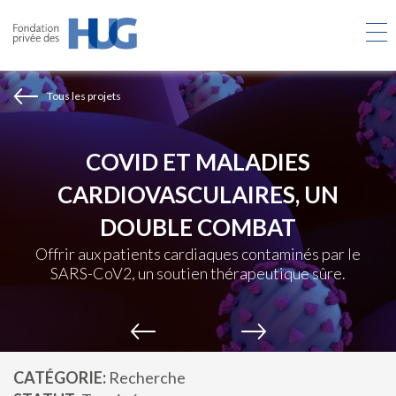
Aller
au
contenu
principal
Tous les projets
COVID ET MALADIES
CARDIOVASCULAIRES, UN
DOUBLE COMBAT
Offrir aux patients cardiaques contaminés par le
SARS-CoV2, un soutien thérapeutique sûre.
CATÉGORIE
Recherche