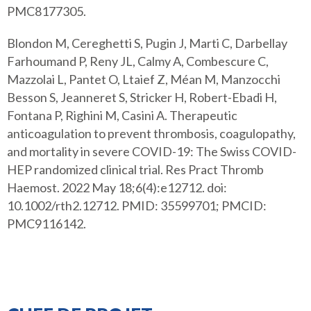
PMC8177305.
Blondon M, Cereghetti S, Pugin J, Marti C, Darbellay
Farhoumand P, Reny JL, Calmy A, Combescure C,
Mazzolai L, Pantet O, Ltaief Z, Méan M, Manzocchi
Besson S, Jeanneret S, Stricker H, Robert-Ebadi H,
Fontana P, Righini M, Casini A. Therapeutic
anticoagulation to prevent thrombosis, coagulopathy,
and mortality in severe COVID-19: The Swiss COVID-
HEP randomized clinical trial. Res Pract Thromb
Haemost. 2022 May 18;6(4):e12712. doi:
10.1002/rth2.12712. PMID: 35599701; PMCID:
PMC9116142.