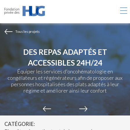
Aller
au
contenu
principal
Tous les projets
DES REPAS ADAPTÉS ET
ACCESSIBLES 24H/24
Équiper les services d'oncohématologie en
congélateurs et régénérateurs afin de proposer aux
personnes hospitalisées des plats adaptés à leur
régime et améliorer ainsi leur confort
CATÉGORIE