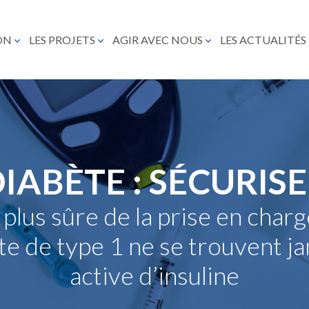
ON
LES PROJETS
AGIR AVEC NOUS
LES ACTUALITÉS
IABÈTE : SÉCURIS
lus sûre de la prise en charge
te de type 1 ne se trouvent j
active d’insuline