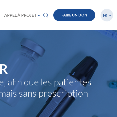
Lister
APPEL À PROJET
FAIRE UN DON
FR
ER
, afin que les patientes
amais sans prescription