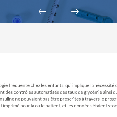
gie fréquente chez les enfants, qui implique la nécessité d
 des contrôles automatisés des taux de glycémie ainsi qu
insuline ne pouvaient pas être prescrites à travers le prog
 imprimé pour la ou le patient, et les données étaient stoc