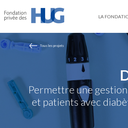
Aller
au
LA FONDATI
contenu
principal
Tous les projets
D
Permettre une gestion p
et patients avec diabè