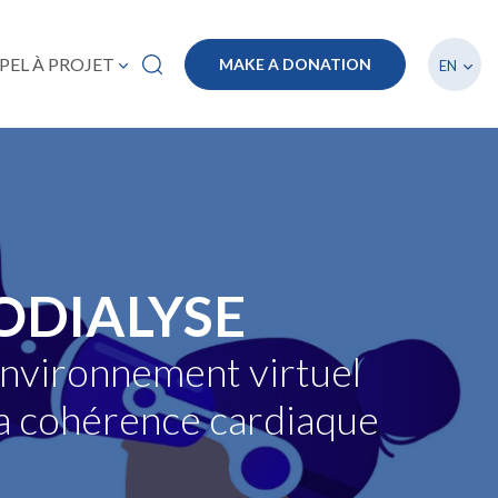
List a
PEL À PROJET
MAKE A DONATION
EN
ODIALYSE
environnement virtuel
 la cohérence cardiaque