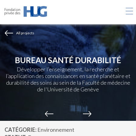
Skip
to
main
content
All projects
BUREAU SANTÉ DURABILITÉ
Développer l’enseignement, la recherche et
l’application des connaissances en santé planétaire et
durabilité des soins au sein de la Faculté de médecine
de l'Université de Genève
CATÉGORIE
Environnement