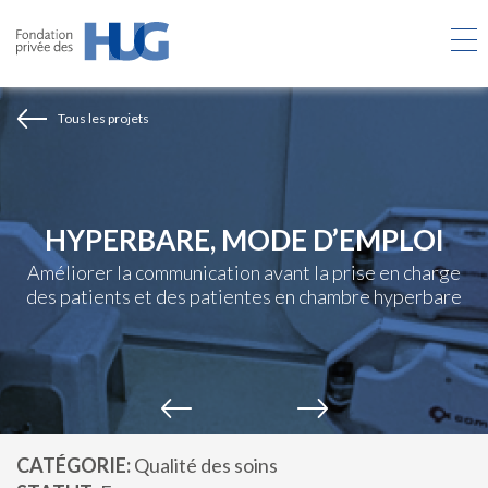
Aller
au
contenu
principal
Tous les projets
HYPERBARE, MODE D’EMPLOI
Améliorer la communication avant la prise en charge
des patients et des patientes en chambre hyperbare
CATÉGORIE
Qualité des soins