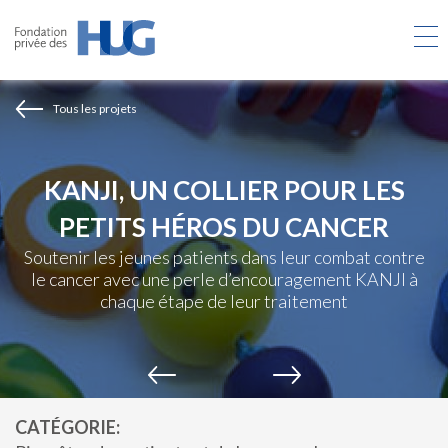
Aller
au
contenu
principal
Tous les projets
KANJI, UN COLLIER POUR LES
PETITS HÉROS DU CANCER
Soutenir les jeunes patients dans leur combat contre
le cancer avec une perle d’encouragement KANJI à
chaque étape de leur traitement
CATÉGORIE