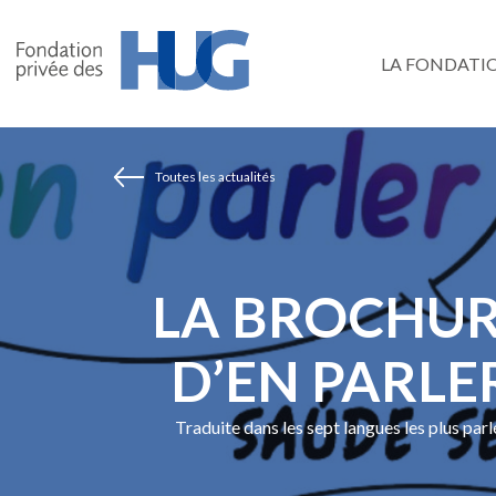
Aller
au
LA FONDATI
contenu
principal
Toutes les actualités
LA BROCHURE
D’EN PARLE
Traduite dans les sept langues les plus par