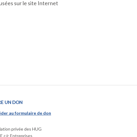
sées sur le site Internet
RE UN DON
der au formulaire de don
ation privée des HUG
 c/c Entreprises