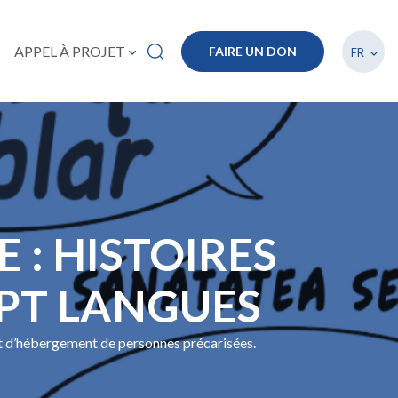
Lister
APPEL À PROJET
FAIRE UN DON
FR
 : HISTOIRES
EPT LANGUES
l et d’hébergement de personnes précarisées.