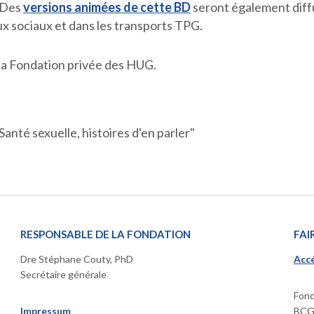
. Des
versions animées de cette BD
seront également diffu
aux sociaux et dans les transports TPG.
 la Fondation privée des HUG.
anté sexuelle, histoires d'en parler"
RESPONSABLE DE LA FONDATION
FAI
Dre Stéphane Couty, PhD
Accé
Secrétaire générale
Fond
Impressum
BCGE