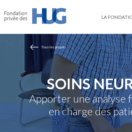
Aller
au
LA FONDATI
contenu
principal
Tous les projets
SOINS NEU
Apporter une analyse f
en charge des pati