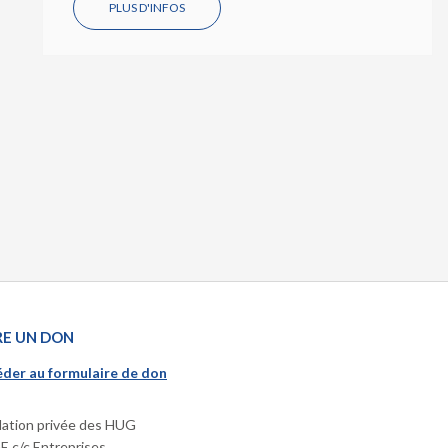
PLUS D'INFOS
RE UN DON
der au formulaire de don
ation privée des HUG
 c/c Entreprises