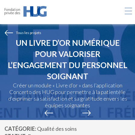
Aller
au
contenu
principal
Tous les projets
UN LIVRE D’OR NUMÉRIQUE
POUR VALORISER
L’ENGAGEMENT DU PERSONNEL
SOIGNANT
Créer un module « Livre d’or » dans l’application
Concerto des HUG pour permettre à la patientèle
d’exprimer sa satisfaction et sa gratitude envers les
équipes soignantes
CATÉGORIE
Qualité des soins