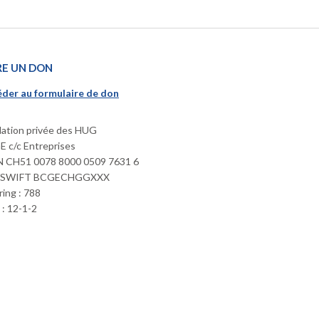
RE UN DON
der au formulaire de don
ation privée des HUG
 c/c Entreprises
 CH51 0078 8000 0509 7631 6
/SWIFT BCGECHGGXXX
ring : 788
: 12-1-2