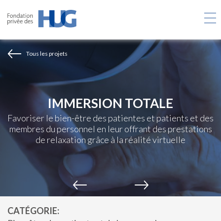
Aller
au
contenu
principal
Tous les projets
IMMERSION TOTALE
Favoriser le bien-être des patientes et patients et des
membres du personnel en leur offrant des prestations
de relaxation grâce à la réalité virtuelle
CATÉGORIE