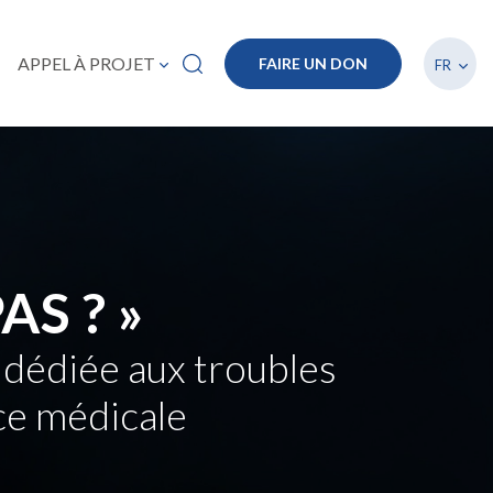
Lister
APPEL À PROJET
FAIRE UN DON
FR
AS ? »
 dédiée aux troubles
ce médicale