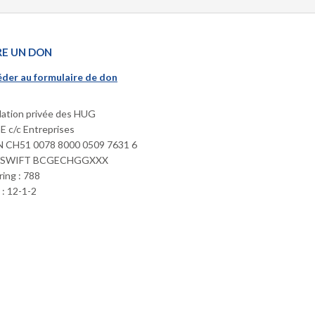
RE UN DON
der au formulaire de don
ation privée des HUG
 c/c Entreprises
 CH51 0078 8000 0509 7631 6
/SWIFT BCGECHGGXXX
ring : 788
: 12-1-2