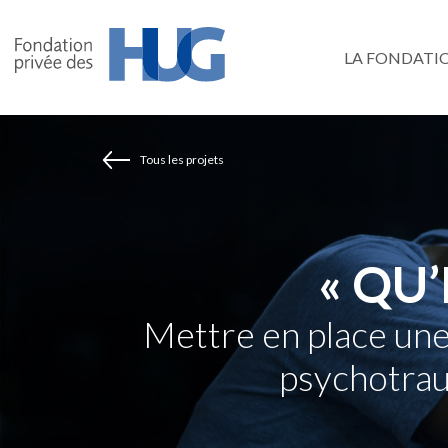
Aller
au
LA FONDATI
contenu
principal
Tous les projets
« QU’
Mettre en place une
psychotrau