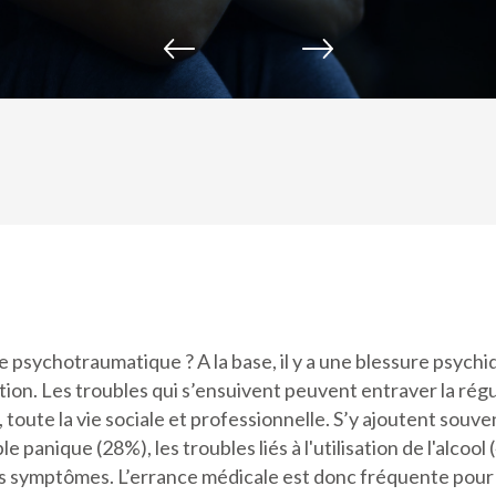
psychotraumatique ? A la base, il y a une blessure psychi
tion. Les troubles qui s’ensuivent peuvent entraver la rég
 toute la vie sociale et professionnelle. S’y ajoutent souv
 panique (28%), les troubles liés à l'utilisation de l'alcoo
es symptômes. L’errance médicale est donc fréquente pour