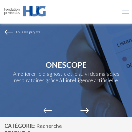
Aller
au
contenu
principal
Tous les projets
ONESCOPE
Améliorer le diagnostic et le suivi des maladies
respiratoires grâce à l'intelligence artificielle
CATÉGORIE
Recherche