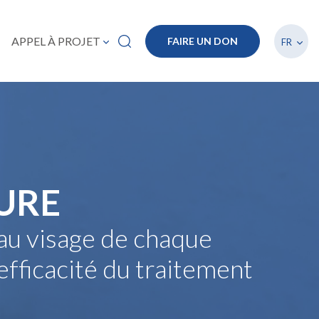
Lister
APPEL À PROJET
FAIRE UN DON
FR
URE
au visage de chaque
’efficacité du traitement