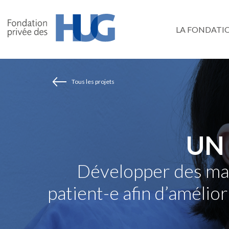
Aller
au
LA FONDATI
contenu
principal
Tous les projets
UN
Développer des mas
patient-e afin d’amélior