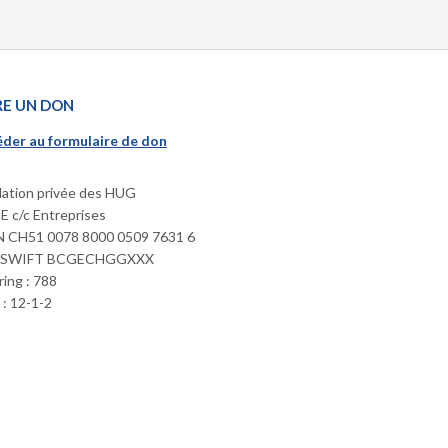
RE UN DON
der au formulaire de don
ation privée des HUG
 c/c Entreprises
 CH51 0078 8000 0509 7631 6
/SWIFT BCGECHGGXXX
ring : 788
: 12-1-2