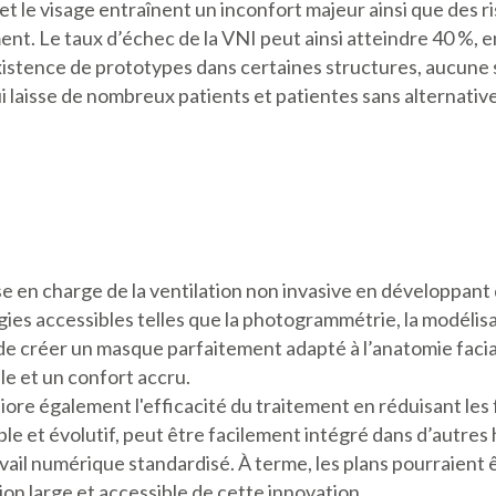
t le visage entraînent un inconfort majeur ainsi que des r
ment. Le taux d’échec de la VNI peut ainsi atteindre 40 %, 
istence de prototypes dans certaines structures, aucune 
 laisse de nombreux patients et patientes sans alternativ
ise en charge de la ventilation non invasive en développan
ies accessibles telles que la photogrammétrie, la modélisa
de créer un masque parfaitement adapté à l’anatomie faci
le et un confort accru.
e également l'efficacité du traitement en réduisant les fui
le et évolutif, peut être facilement intégré dans d’autres 
ravail numérique standardisé. À terme, les plans pourraien
on large et accessible de cette innovation.