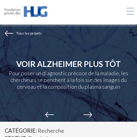
Aller
au
contenu
principal
Tous les projets
VOIR ALZHEIMER PLUS TÔT
Pour poser un diagnostic précoce de la maladie, les
chercheurs se penchent à la fois sur des images du
cerveau et la composition du plasma sanguin
CATÉGORIE
Recherche