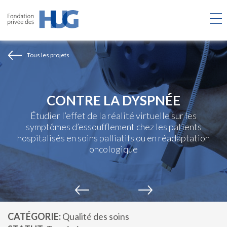
Aller
au
contenu
principal
Tous les projets
CONTRE LA DYSPNÉE
Étudier l’effet de la réalité virtuelle sur les
symptômes d’essoufflement chez les patients
hospitalisés en soins palliatifs ou en réadaptation
oncologique
CATÉGORIE
Qualité des soins