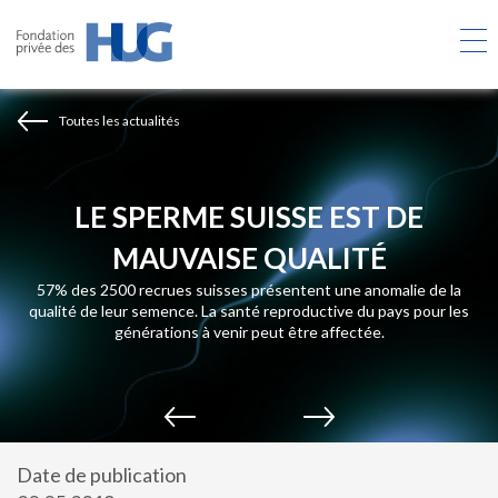
Aller
au
contenu
principal
Toutes les actualités
LE SPERME SUISSE EST DE
MAUVAISE QUALITÉ
57% des 2500 recrues suisses présentent une anomalie de la
qualité de leur semence. La santé reproductive du pays pour les
générations à venir peut être affectée.
Date de publication