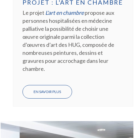
PROJET : L'ART EN CHAMBRE
Le projet
L'art en chambre
propose aux
personnes hospitalisées en médecine
palliative la possibilité de choisir une
œuvre originale parmi la collection
d’œuvres d’art des HUG, composée de
nombreuses peintures, dessins et
gravures pour accrochage dans leur
chambre.
EN SAVOIR PLUS
SUR
MISE
EN
LUMIÈRE
D'UN
PROJET
:
L'ART
EN
CHAMBRE