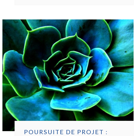
PROJET
:
REPÉRAGE
DE
VIOLENCES
CHEZ
LES
NOUVEAU-
NÉS
POURSUITE DE PROJET :