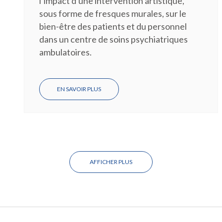
l’impact d'une intervention artistique,
sous forme de fresques murales, sur le
bien-être des patients et du personnel
dans un centre de soins psychiatriques
ambulatoires.
EN SAVOIR PLUS
SUR
FIN
DE
PROJET:
L'ART
ET
SA
PLUS-
VALUE
AFFICHER PLUS