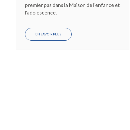
premier pas dans la Maison de l'enfance et
l'adolescence.
EN SAVOIR PLUS
SUR
MISE
EN
LUMIÈRE
D'UN
PROJET
:
PARTAGER
SES
ÉMOTIONS
À
TRAVERS
LA
MUSIQUE,
À
LA
MEA