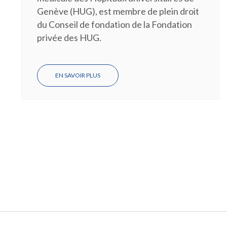
Genève (HUG), est membre de plein droit
du Conseil de fondation de la Fondation
privée des HUG.
EN SAVOIR PLUS
SUR
LA
PRE
KLARA
PÓSFAY-
BARBE
REJOINT
LE
CONSEIL
DE
FONDATION