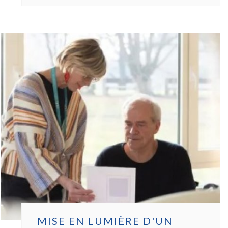
:
DES
MÉDICAMENTS
EXISTANTS
POUR
COMBATTRE
LES
MALADIES
RARES
MISE EN LUMIÈRE D'UN