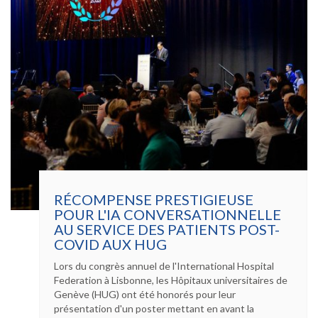
ROGER
DE
SPOELBERCH
RÉCOMPENSE PRESTIGIEUSE
POUR L'IA CONVERSATIONNELLE
AU SERVICE DES PATIENTS POST-
COVID AUX HUG
Lors du congrès annuel de l'International Hospital
Federation à Lisbonne, les Hôpitaux universitaires de
Genève (HUG) ont été honorés pour leur
présentation d'un poster mettant en avant la