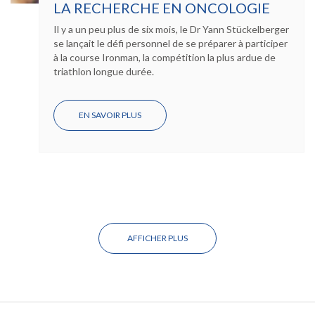
LA RECHERCHE EN ONCOLOGIE
Il y a un peu plus de six mois, le Dr Yann Stückelberger
se lançait le défi personnel de se préparer à participer
à la course Ironman, la compétition la plus ardue de
triathlon longue durée.
EN SAVOIR PLUS
SUR
UNE
VOLONTÉ
DE
FER
AU
NOM
DE
LA
RECHERCHE
EN
ONCOLOGIE
AFFICHER PLUS