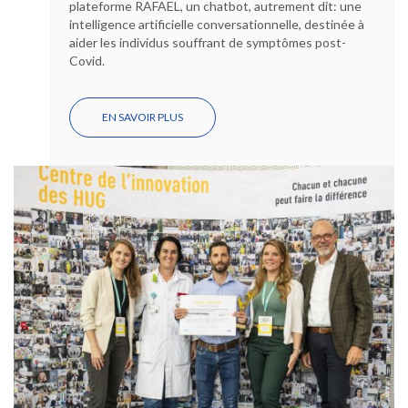
plateforme RAFAEL, un chatbot, autrement dit: une
intelligence artificielle conversationnelle, destinée à
aider les individus souffrant de symptômes post-
Covid.
EN SAVOIR PLUS
SUR
RÉCOMPENSE
PRESTIGIEUSE
POUR
L'IA
CONVERSATIONNELLE
AU
SERVICE
DES
PATIENTS
POST-
COVID
AUX
HUG