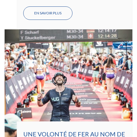
EN SAVOIR PLUS
SUR
ASCENSION
DE
L’ALETSCH,
DÉFI
SPORTIF
DES
PATIENTS
ET
PATIENTES
EN
RÉADAPTATION
AUX
HUG
UNE VOLONTÉ DE FER AU NOM DE