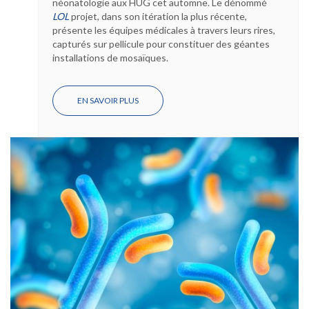
néonatologie aux HUG cet automne. Le dénommé
LOL
projet, dans son itération la plus récente,
présente les équipes médicales à travers leurs rires,
capturés sur pellicule pour constituer des géantes
installations de mosaïques.
EN SAVOIR PLUS
SUR
CAPTURER
LES
SOURIRES
ET
FAIRE
LE
PLUS
GRAND
BIEN