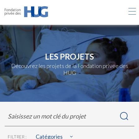
Aller
au
contenu
principal
LES PROJETS
Découvrez les projets de la Fondation privée des
HUG
Rechercher
Saisissez
dans
un
les
mot
projets
clé
du
Catégories
FILTRER :
projet