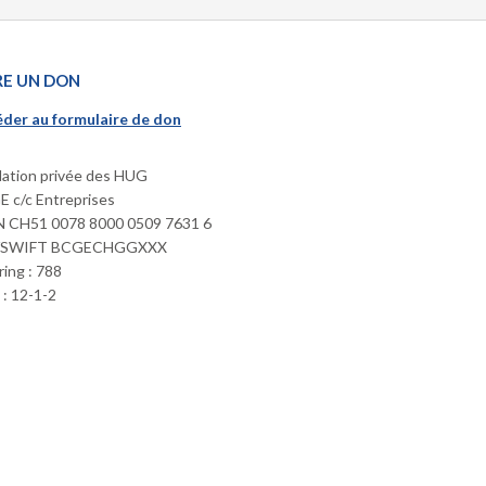
RE UN DON
der au formulaire de don
ation privée des HUG
 c/c Entreprises
 CH51 0078 8000 0509 7631 6
/SWIFT BCGECHGGXXX
ring : 788
: 12-1-2