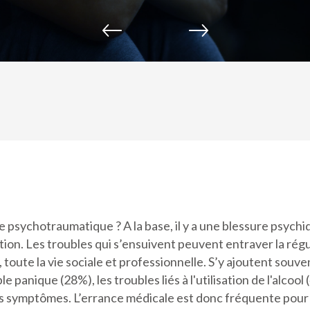
psychotraumatique ? A la base, il y a une blessure psychi
tion. Les troubles qui s’ensuivent peuvent entraver la rég
 toute la vie sociale et professionnelle. S’y ajoutent souv
 panique (28%), les troubles liés à l'utilisation de l'alcoo
es symptômes. L’errance médicale est donc fréquente pour