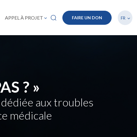
Lister
APPEL À PROJET
FAIRE UN DON
FR
AS ? »
 dédiée aux troubles
ce médicale