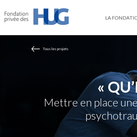
Aller
au
LA FONDATI
contenu
principal
Tous les projets
« QU’
Mettre en place une
psychotrau