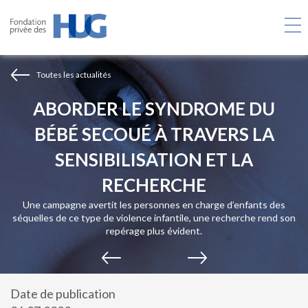
Aller
au
contenu
principal
Toutes les actualités
ABORDER LE SYNDROME DU
BÉBÉ SECOUÉ À TRAVERS LA
SENSIBILISATION ET LA
RECHERCHE
Une campagne avertit les personnes en charge d’enfants des
séquelles de ce type de violence infantile, une recherche rend son
repérage plus évident.
Date de publication