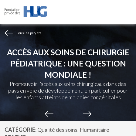
Aller
au
contenu
principal
Tous les projets
ACCÈS AUX SOINS DE CHIRURGIE
PÉDIATRIQUE : UNE QUESTION
MONDIALE !
Promouvoir l’accès aux soins chirurgicaux dans des
pays en voie de développement, en particulier pour
les enfants atteints de maladies congénitales
CATÉGORIE
Qualité des soins
Humanitaire